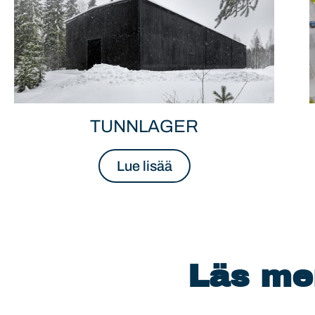
TUNNLAGER
Lue lisää
Läs me