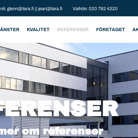
nti:
glenn@tara.fi
||
jean@tara.fi
Vaihde:
020 792 4320
JÄNSTER
KVALITET
REFERENSER
FÖRETAGET
A
FERENSER
mer om referenser