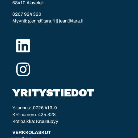
68410 Alaveteli
0207 924 320
Myynti:
glenn@tara.fi
||
jean@tara.fi
YRITYSTIEDOT
Y-tunnus: 0726 419-9
KR-numero: 425.328
Kotipaikka: Kruunupyy
VERKKOLASKUT