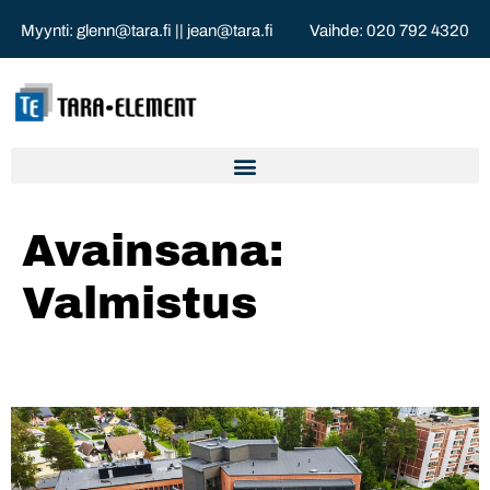
Myynti:
glenn@tara.fi
||
jean@tara.fi
Vaihde:
020 792 4320
Avainsana:
Valmistus
Park & Plaza