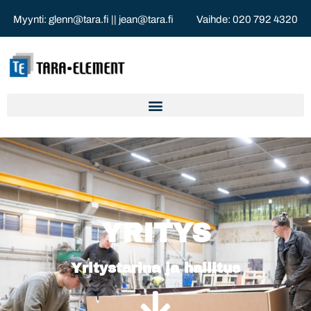
Myynti:
glenn@tara.fi
||
jean@tara.fi
Vaihde:
020 792 4320
YRITYS
Yritystarina ja hallitus