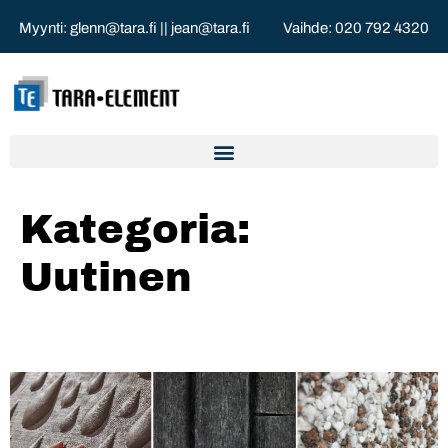
Myynti:
glenn@tara.fi
||
jean@tara.fi
Vaihde:
020 792 4320
Kategoria:
Uutinen
KESÄTYÖNTEKIJÄÄ