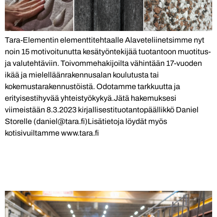
Tara-Elementin elementtitehtaalle Alaveteliinetsimme nyt
noin 15 motivoitunutta kesätyöntekijää tuotantoon muotitus-
ja valutehtäviin. Toivommehakijoilta vähintään 17-vuoden
ikää ja mielelläänrakennusalan koulutusta tai
kokemustarakennustöistä. Odotamme tarkkuutta ja
erityisestihyvää yhteistyökykyä.Jätä hakemuksesi
viimeistään 8.3.2023 kirjallisestituotantopäällikkö Daniel
Storelle (daniel@tara.fi)Lisätietoja löydät myös
kotisivuiltamme www.tara.fi
Laskutusosoitteemme
muuttuu 1.1.2024!